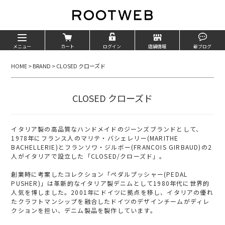
メニュー
カート
ログイン
店舗情報
爺ブログ
HOME
>
BRAND
>
CLOSED クローズド
CLOSED クローズド
イタリア製の高品質なハンドメイドのジーンズブランドとして、
1978年にフランス人のマリテ・バシェレリー(MARITHE
BACHELLERIE)とフランソワ・ジルボー(FRANCOIS GIRBAUD)の2
人がイタリアで設立した「CLOSED/クローズド」。
創業時に考案したコレクション「ペダルプッシャー(PEDAL
PUSHER)」は革新的なイタリア製デニムとして1980年代に世界的
人気を博しました。2001年にドイツに拠点を移し、イタリアの優れ
たクラフトマンシップを融合したドイツのデザインチームがディレ
クションを担い、デニム製品を製作しています。