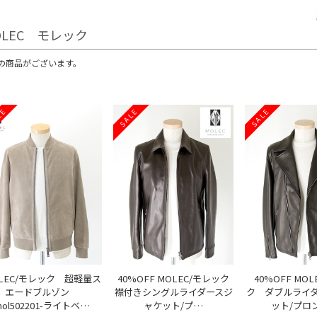
OLEC モレック
の商品がございます。
LE
SALE
SALE
LEC/モレック 超軽量ス
40%OFF MOLEC/モレック
40%OFF MO
エードブルゾン
襟付きシングルライダースジ
ク ダブルライ
mol502201-ライトベ…
ャケット/プ…
ット/プロ