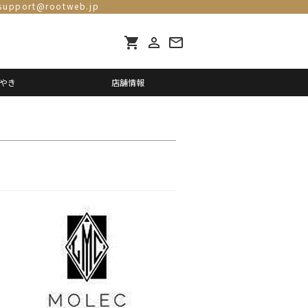
support@rootweb.jp
shopping_cart
person_outline
mail_outline
やき
店舗情報