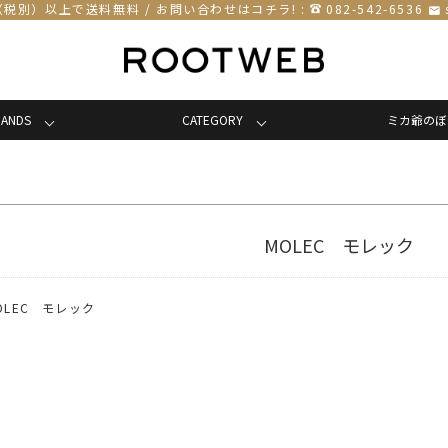
円（税別）以上で送料無料 / お問い合わせはコチラ! :
082-542-6536
email
RANDS
CATEGORY
ミカ爺のぼ
MOLEC モレック
OLEC モレック