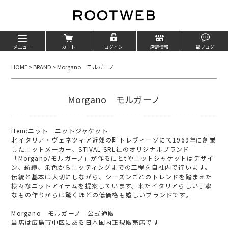
メニュー
カート
ログイン
店舗情報
爺ブログ
HOME
>
BRAND
>
Morgano モルガーノ
Morgano モルガーノ
item:ニット ニットジャケット
北イタリア・ヴェネツィア近郊の町トレヴィーゾにて1969年に創業
したニットメーカー、STIVAL SRL社のオリジナルブランド
「Morgano/モルガーノ」が作るにとtやニットジャケットはデザイ
ン、紡績、染色からニッティングまでの工程を自社内で行います。
伝統と基本は大切にしながら、シーズンごとのトレンドを踏まえた
様々なニットアイテムを提案しています。来たイタリアらしい丁寧
なもの作りからは驚くほどの低価格も嬉しいブランドです。
Morgano モルガーノ 公式通販
当店は広島市中区にある日本国内正規販売店です