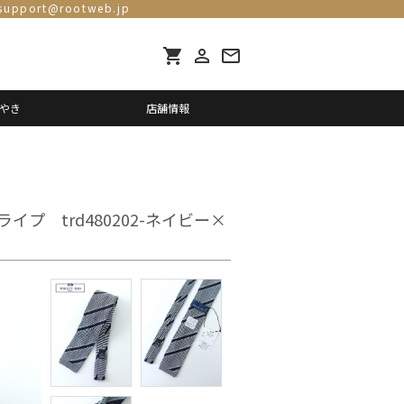
support@rootweb.jp
shopping_cart
person_outline
mail_outline
やき
店舗情報
ライプ trd480202-ネイビー×